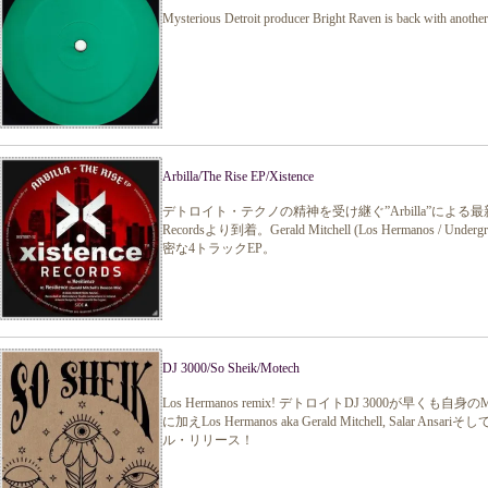
Mysterious Detroit producer Bright Raven is back with another 
Arbilla/The Rise EP/Xistence
デトロイト・テクノの精神を受け継ぐ”Arbilla”による最新EP “
Recordsより到着。Gerald Mitchell (Los Hermanos / 
密な4トラックEP。
DJ 3000/So Sheik/Motech
Los Hermanos remix! デトロイトDJ 3000が早
に加えLos Hermanos aka Gerald Mitchell, Salar An
ル・リリース！