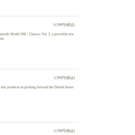
6,190円(税込)
 unveils Model 500 - Classics Vol. 2, a powerful new
hno
3,590円(税込)
a key producer in pushing forward the Detroit house
3,190円(税込)