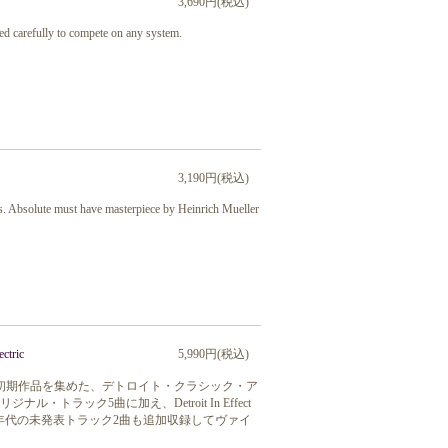
3,690円(税込)
d carefully to compete on any system.
3,190円(税込)
s. Absolute must have masterpiece by Heinrich Mueller
tric
5,990円(税込)
0年代初期作品を集めた、デトロイト・クラシック・ア
ジナル・トラック5曲に加え、Detroit In Effect
90年代の未発表トラック2曲も追加収録してヴァイ