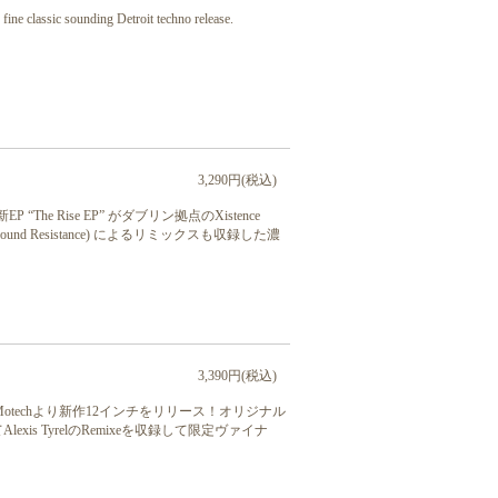
fine classic sounding Detroit techno release.
3,290円(税込)
The Rise EP” がダブリン拠点のXistence
Underground Resistance) によるリミックスも収録した濃
3,390円(税込)
くも自身のMotechより新作12インチをリリース！オリジナル
sariそしてAlexis TyrelのRemixeを収録して限定ヴァイナ