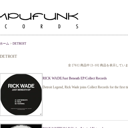
ホーム
>
DETROIT
DETROIT
全 [761] 商品中 [1-10] 商品を表示してい
RICK WADE/Just Beneath EP/Collect Records
Detroit Legend, Rick Wade joins Collect Records for the first t