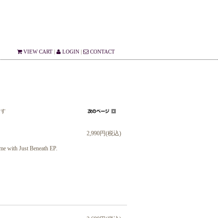
VIEW CART
|
LOGIN
|
CONTACT
ます
2,990円(税込)
ime with Just Beneath EP.