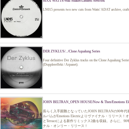
MAX WATTS/Wall Shaker/Limited Network
LN015 presents two new cuts from Watts' ADAT archive, crafte
DER ZYKLUS/.../Clone Aqualung Series
Four definitive Der Zyklus tracks on the Clone Aqualung Serie
(Dopplereffekt / Arpanet).
JOHN BELTRAN_OPEN HOUSE/Now & Then/Emotions Elec
長らく入手困難となっていたJOHN BELTRANの9
ルバムがEmotions Electricよりヴァイナル・リリース！オリ
とTerraceによる新作リミックス2曲を収録。さらに、
ナル・オンリー・リリース！