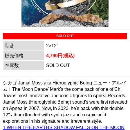
SOLD OUT
型番
2×12"
販売価格
4,790円(税込)
在庫数
SOLD OUT
シカゴ Jamal Moss aka Hieroglyphic Being ニュー・アルバ
ム！The Moon Dance' Mark's the come back of one of Chi
Towns most innovative and iconic figures to Apnea Records.
Jamal Moss (Hieroglyphic Being) sound's were first released
on Apnea in 2007. Now, in 2023, he's back with this double
12'' album flooded with synth jazz and cosmic acid
explorations in his signature and irreverent style.
1.WHEN THE EARTHS SHADOW FALLS ON THE MOON