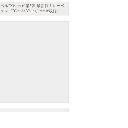
istence”第5弾,最新作！レーベ
laude Young" remix収録！