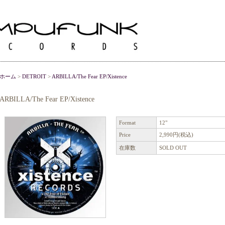
ホーム
>
DETROIT
>
ARBILLA/The Fear EP/Xistence
ARBILLA/The Fear EP/Xistence
Format
12"
Price
2,990円(税込)
在庫数
SOLD OUT