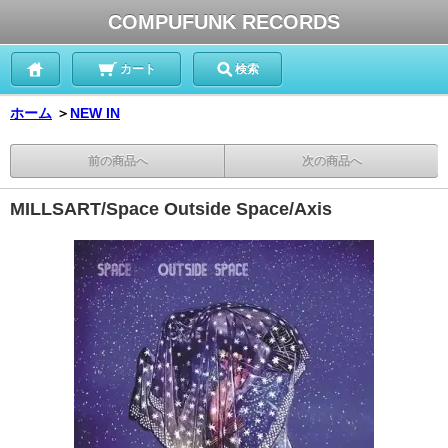
COMPUFUNK RECORDS
カート
検索
ホーム
＞
NEW IN
前の商品へ
次の商品へ
MILLSART/Space Outside Space/Axis