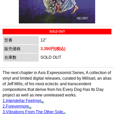
SOLD OUT
型番
12"
販売価格
3,390円(税込)
在庫数
SOLD OUT
The next chapter in Axis Expressionist Series, A collection of
vinyl and limited digital releases, curated by Millsart, an alias
of Jeff Mills, of his most eclectic and transcendent
compositions that derive from his Every Dog Has Its Day
project as well as new unreleased works.
1.Interstellar Feelings
2.Forevermore
3.Vibrations From The Other Side