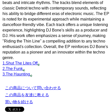
beats and intricate rhythms. The tracks blend elements of
classic Detroit techno with contemporary sounds, reflecting
his ability to bridge different eras of electronic music. The EP
is noted for its experimental approach while maintaining a
dancefloor-friendly vibe. Each track offers a unique listening
experience, highlighting DJ Bone's skills as a producer and
DJ. His work often emphasizes a sense of journey, making
"Riding the Thin Line" a compelling addition to any techno
enthusiast's collection. Overall, the EP reinforces DJ Bone's
reputation as a pioneer and an innovator within the techno
genre.
1.Shut The Lites Off
2.The Funk
3.The Haunting
この商品について問い合わせる
この商品を友達に教える
買い物を続ける