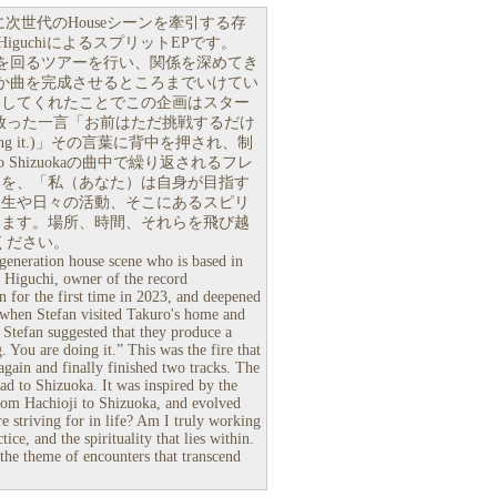
ワイドに次世代のHouseシーンを牽引する存
 HiguchiによるスプリットEPです。
数都市を回るツアーを行い、関係を深めてき
なか曲を完成させるところまでいけてい
案してくれたことでこの企画はスター
に彼が放った一言「お前はただ挑戦するだけ
e doing it.)」その言葉に背中を押され、制
to Shizuokaの曲中で繰り返されるフレ
いを、「私（あなた）は自身が目指す
人生や日々の活動、そこにあるスピリ
います。場所、時間、それらを飛び越
みください。
 generation house scene who is based in
 Higuchi, owner of the record
n for the first time in 2023, and deepened
n when Stefan visited Takuro's home and
 Stefan suggested that they produce a
. You are doing it.” This was the fire that
ain and finally finished two tracks. The
ad to Shizuoka. It was inspired by the
rom Hachioji to Shizuoka, and evolved
e striving for in life? Am I truly working
ce, and the spirituality that lies within.
the theme of encounters that transcend