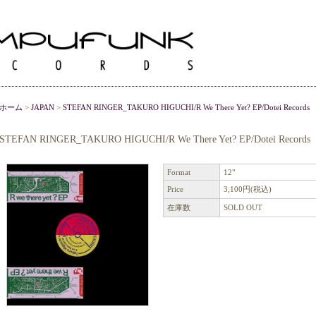
ホーム
>
JAPAN
>
STEFAN RINGER_TAKURO HIGUCHI/R We There Yet? EP/Dotei Records
STEFAN RINGER_TAKURO HIGUCHI/R We There Yet? EP/Dotei Records
Format
12"
Price
3,100円(税込)
在庫数
SOLD OUT