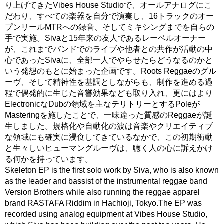
り上げてきたVibes House Studioで、オールアナログにこ
だわり、すべての楽器を自分で演奏し、16トラックのオー
プンリールMTRへの録音、そしてミキシングまでを自らの
手で実施。Sivaと15年来の友人であるレーベルオーナー
が、これまでバンドでのライブや他者との共作が活動の中
心であったSivaに、全部一人でやらせたらどうなるのかと
いう発想のもとに始まった企画です。Roots Reggaeのグル
ーヴ、そして精神性を基調としながらも、制作を進める過
程で偶発的に生じた音響効果なども取り入れ、更にはより
ElectronicなDubの領域を主なテリトリーとするPoleが
Masteringを施したことで、一味違った質感のReggaeが誕
生しました。規格化や自動化の波は音楽やクリエイティブ
な領域にも確実に浸食してきているなかで、この初期衝動
と生々しいヒューマングルーヴは、聴く人の心に訴えかけ
る何かを持っています。
Skeleton EP is the first solo work by Siva, who is also known
as the leader and bassist of the instrumental reggae band
Version Brothers while also running the reggae apparel
brand RASTAFA Riddim in Hachioji, Tokyo.The EP was
recorded using analog equipment at Vibes House Studio,