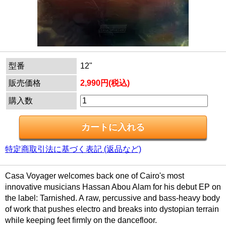
型番
12"
販売価格
2,990円(税込)
購入数
特定商取引法に基づく表記 (返品など)
Casa Voyager welcomes back one of Cairo's most
innovative musicians Hassan Abou Alam for his debut EP on
the label: Tarnished. A raw, percussive and bass-heavy body
of work that pushes electro and breaks into dystopian terrain
while keeping feet firmly on the dancefloor.