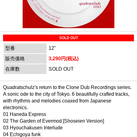
SOLD OUT
型番
12"
販売価格
3,290円(税込)
在庫数
SOLD OUT
Quadratschulz's return to the Clone Dub Recordings series.
A sonic ode to the city of Tokyo. 6 beautifully crafted tracks,
with rhythms and melodies coaxed from Japanese
electronics.
01 Haneda Express
02 The Garden of Evermod [Shoseien Version]
03 Hyouchakusen Interlude
04 Echigoya funk