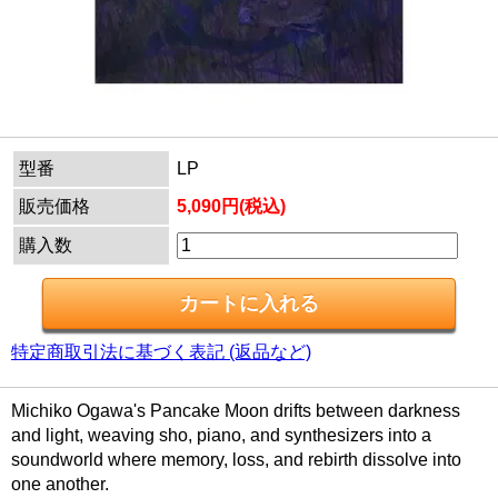
型番
LP
販売価格
5,090円(税込)
購入数
特定商取引法に基づく表記 (返品など)
Michiko Ogawa's Pancake Moon drifts between darkness
and light, weaving sho, piano, and synthesizers into a
soundworld where memory, loss, and rebirth dissolve into
one another.