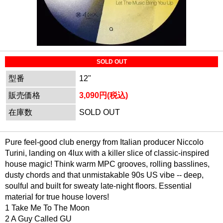
SOLD OUT
型番
12"
販売価格
3,090円(税込)
在庫数
SOLD OUT
Pure feel-good club energy from Italian producer Niccolo
Turini, landing on 4lux with a killer slice of classic-inspired
house magic! Think warm MPC grooves, rolling basslines,
dusty chords and that unmistakable 90s US vibe -- deep,
soulful and built for sweaty late-night floors. Essential
material for true house lovers!
1 Take Me To The Moon
2 A Guy Called GU