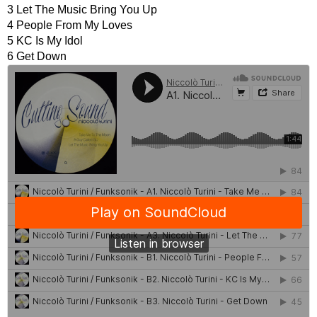
3 Let The Music Bring You Up
4 People From My Loves
5 KC Is My Idol
6 Get Down