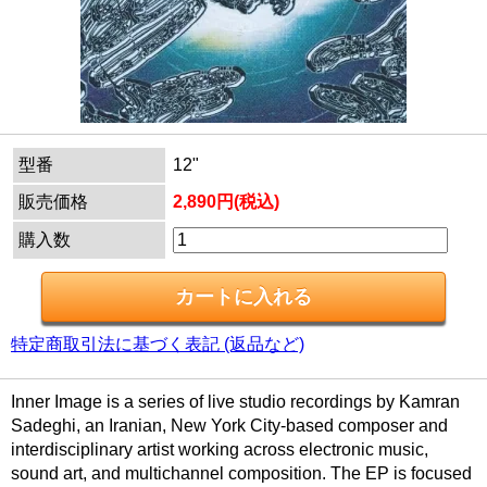
型番
12"
販売価格
2,890円(税込)
購入数
特定商取引法に基づく表記 (返品など)
Inner Image is a series of live studio recordings by Kamran
Sadeghi, an Iranian, New York City-based composer and
interdisciplinary artist working across electronic music,
sound art, and multichannel composition. The EP is focused