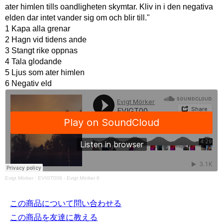
ater himlen tills oandligheten skymtar. Kliv in i den negativa
elden dar intet vander sig om och blir till."
1 Kapa alla grenar
2 Hagn vid tidens ande
3 Stangt rike oppnas
4 Tala glodande
5 Ljus som ater himlen
6 Negativ eld
Evigt Mörker
·
EVIGT006 - Evigt Mörker 6
この商品について問い合わせる
この商品を友達に教える