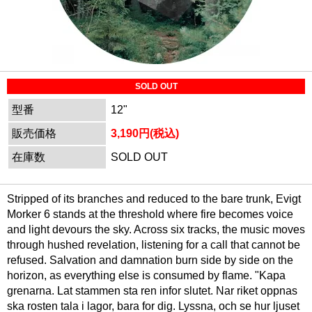
SOLD OUT
型番
12"
販売価格
3,190円(税込)
在庫数
SOLD OUT
Stripped of its branches and reduced to the bare trunk, Evigt
Morker 6 stands at the threshold where fire becomes voice
and light devours the sky. Across six tracks, the music moves
through hushed revelation, listening for a call that cannot be
refused. Salvation and damnation burn side by side on the
horizon, as everything else is consumed by flame. "Kapa
grenarna. Lat stammen sta ren infor slutet. Nar riket oppnas
ska rosten tala i lagor, bara for dig. Lyssna, och se hur ljuset