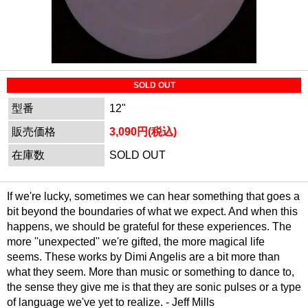
SOLD OUT
型番
12"
販売価格
3,090円(税込)
在庫数
SOLD OUT
If we're lucky, sometimes we can hear something that goes a
bit beyond the boundaries of what we expect. And when this
happens, we should be grateful for these experiences. The
more ''unexpected'' we're gifted, the more magical life
seems. These works by Dimi Angelis are a bit more than
what they seem. More than music or something to dance to,
the sense they give me is that they are sonic pulses or a type
of language we've yet to realize. - Jeff Mills