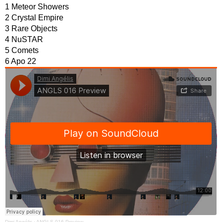
1 Meteor Showers
2 Crystal Empire
3 Rare Objects
4 NuSTAR
5 Comets
6 Apo 22
Dimi Angélis
·
ANGLS 016 Preview