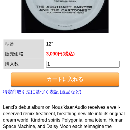
型番
12"
販売価格
3,090円(税込)
購入数
特定商取引法に基づく表記 (返品など)
Lenxi's debut album on Nous'klaer Audio receives a well-
deserved remix treatment, breathing new life into its original
dream world. Kindred spirits Polygonia, oma totem, Human
Space Machine, and Daisy Moon each reimagine the