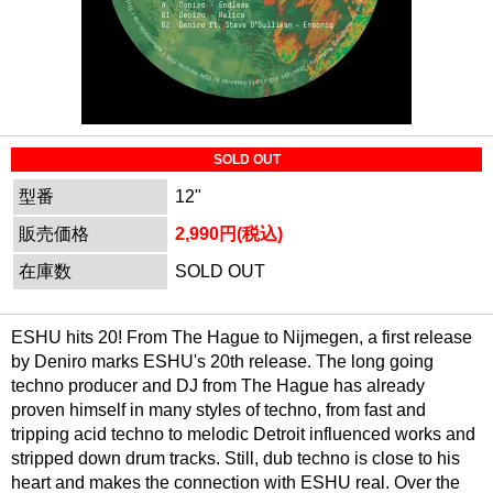
SOLD OUT
型番
12"
販売価格
2,990円(税込)
在庫数
SOLD OUT
ESHU hits 20! From The Hague to Nijmegen, a first release
by Deniro marks ESHU's 20th release. The long going
techno producer and DJ from The Hague has already
proven himself in many styles of techno, from fast and
tripping acid techno to melodic Detroit influenced works and
stripped down drum tracks. Still, dub techno is close to his
heart and makes the connection with ESHU real. Over the