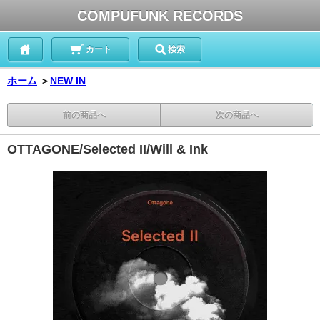
COMPUFUNK RECORDS
カート
検索
ホーム
＞
NEW IN
前の商品へ
次の商品へ
OTTAGONE/Selected II/Will & Ink