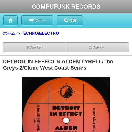
COMPUFUNK RECORDS
カート
検索
ホーム
＞
TECHNO/ELECTRO
前の商品へ
次の商品へ
DETROIT IN EFFECT & ALDEN TYRELL/The
Greys 2/Clone West Coast Series