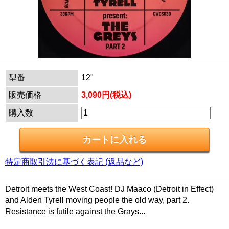
型番
12"
販売価格
3,090円(税込)
購入数
特定商取引法に基づく表記 (返品など)
Detroit meets the West Coast! DJ Maaco (Detroit in Effect)
and Alden Tyrell moving people the old way, part 2.
Resistance is futile against the Grays...