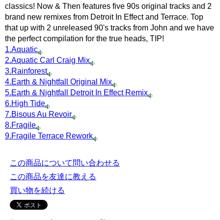
classics! Now & Then features five 90s original tracks and 2
brand new remixes from Detroit In Effect and Terrace. Top
that up with 2 unreleased 90's tracks from John and we have
the perfect compilation for the true heads, TIP!
1.Aquatic
2.Aquatic Carl Craig Mix
3.Rainforest
4.Earth & Nightfall Original Mix
5.Earth & Nightfall Detroit In Effect Remix
6.High Tide
7.Bisous Au Revoir
8.Fragile
9.Fragile Terrace Rework
この商品について問い合わせる
この商品を友達に教える
買い物を続ける